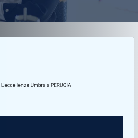
 - L'eccellenza Umbra a PERUGIA