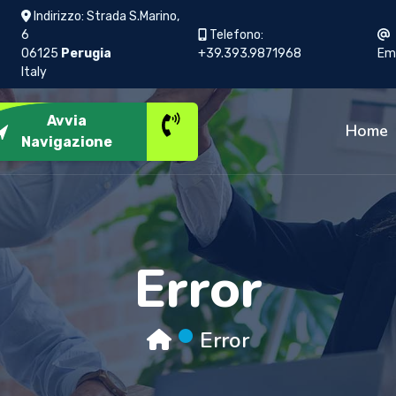
Indirizzo:
Strada S.Marino,
6
Telefono:
06125
Perugia
+39.393.9871968
Ema
Italy
Avvia
Home
Navigazione
Error
Error