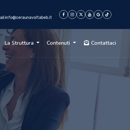
il:
info@ceraunavoltabeb.it
La Struttura
Contenuti
Contattaci